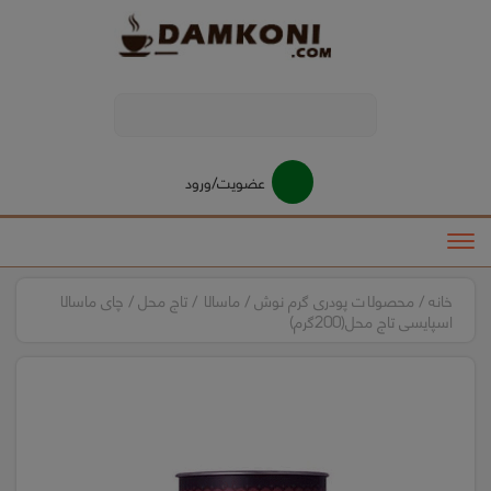
modal-check
عضویت/ورود
خانه
/
محصولات پودری گرم نوش
/
ماسالا
/
تاج محل
/ چای ماسالا
اسپایسی تاج محل(200گرم)