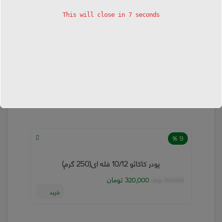
This will close in
7
seconds
محصولات مرتبط
9 %
پودر کاکائو 10/12 فله ای(250 گرم)
قیمت
تومان
قیمت
320,000
350,000
تومان
اصلی
فعلی
خرید
350,000تومان
320,000تومان
بود.
است.