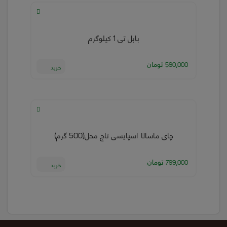
بابل تی 1 کیلوگرم
تومان
590,000
خرید
چای ماسالا اسپایسی تاج محل(500 گرم)
تومان
799,000
خرید