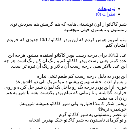
توضیحات
نظرات (0)
شیر کاکائو از اون نوشیدنی هاییه که هم گرمش هم سردش توی
زمستون و تابستون خیلی میچسبه
منم امروز هوس کردم که این پودر کاکائو 10/12 جدیدی که خریدم
امتحان کنم.
عدد 10/12 برای درجه رست پودر کاکائو استفده میشود هرچه این
عدد کمتر یعنی رست پودر کاکائو کم و رنگ آن کم رنگ است هر چه
این عدد بالاتر یعنی درجه رست آن بالاتر و رنگ آن تیره تر است.
این پودر به دلیل درجه رست کم طعم تلخی نداره
و بسیار لذت بخشه،بهتون پیشنهاد میکنم یک الی دو قاشق غذا
خوری از این پودر درجه یک رو داخل یک لیوان شیر حل کرده و روی
حرارت گذاشته و تا زمانی که تمام پودر یکدست بشه با شیر به هم
زدن ادامه دهید.
ریختن شکر کاملا اختیاریه ولی شیر کاکائو همیشه شیرینش
خوشمزه تره😊
تو عصر زمستونی یه شیر کاکائو گرم
و تو گرمای تابستون یه شیر کاکائو خنک بهترین انتخابه.