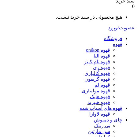
سبد خرید
0
هیچ محصولی در سبد خرید نیست.
عضویت/ورود
فروشگاه
قهوه
قهوه on&on
قهوه آلبا
قهوه تام کینز
قهوه رِی
قهوه کالیاری
قهوه گریفون
قهوه لم
قهوه مولیناری
قهوه هایک
قهوه هیبرید
قهوه های آسیاب شده
قهوه لاوازا
چای و دمنوش
تی رینک
سن مارتین