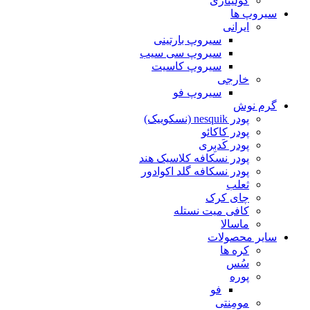
کولیناری
سیروپ ها
ایرانی
سیروپ بارتینی
سیروپ سی سیب
سیروپ کاسیت
خارجی
سیروپ فو
گرم نوش
پودر nesquik (نسکوییک)
پودر کاکائو
پودر کَدبِری
پودر نسکافه کلاسیک هند
پودر نسکافه گلد اکوادور
ثعلب
چای کرک
کافی میت نستله
ماسالا
سایر محصولات
کره ها
سُس
پوره
فو
مومِنتی