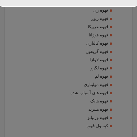
قهوه ربوستا
قهوه رِی
قهوه ریور
قهوه عربیکا
قهوه فوژانا
قهوه کالیاری
قهوه گریفون
قهوه لاوازا
قهوه لگرو
قهوه لم
قهوه مولیناری
قهوه های آسیاب شده
قهوه هایک
قهوه هیبرید
قهوه ورنیانو
کپسول قهوه