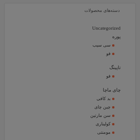
دسته‌های محصولات
Uncategorized
پوره
سی سیب
فو
تاپینگ
فو
چای ماچا
بد کافی
چین چای
سن مارتین
کولیناری
مومنتی