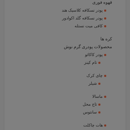
قهوه فوری
پودر نسکافه کلاسیک هند
پودر نسکافه گلد اکوادور
کافی میت نستله
کره ها
محصولات پودری گرم نوش
پودر کاکائو
تام کینز
چای کرک
شیلر
ماسالا
تاج محل
سانتوس
هات چاکلت